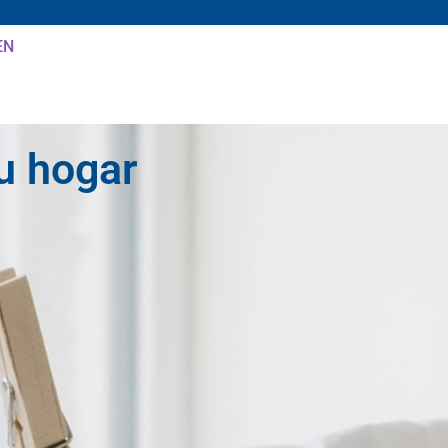
EN
u hogar