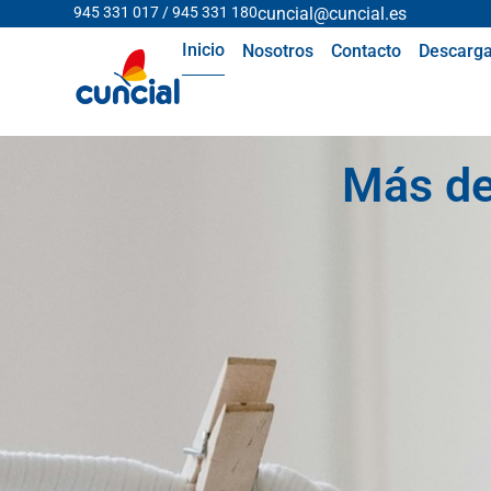
945 331 017 / 945 331 180
cuncial@cuncial.es
Inicio
Nosotros
Contacto
Descarga
Más d