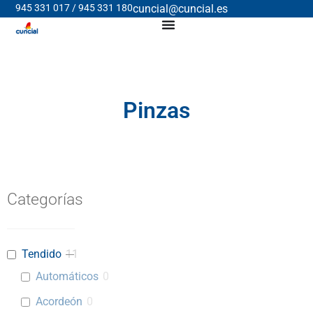
945 331 017 / 945 331 180
cuncial@cuncial.es
Pinzas
Categorías
Tendido
11
Automáticos
0
Acordeón
0