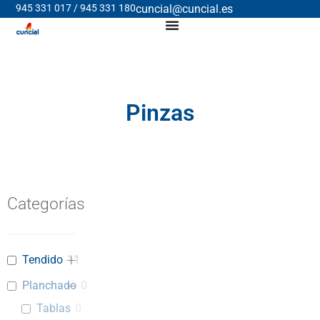
945 331 017 / 945 331 180
cuncial@cuncial.es
Pinzas
Categorías
Tendido
11
Planchado
0
Tablas
0