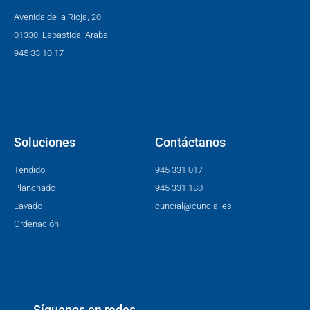
Avenida de la Rioja, 20.
01330, Labastida, Araba.
945 33 10 17
Soluciones
Contáctanos
Tendido
945 331 017
Planchado
945 331 180
Lavado
cuncial@cuncial.es
Ordenación
Síguenos en redes