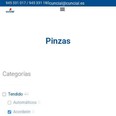
945 331 017 / 945 331 180
cuncial@cuncial.es
Pinzas
Categorías
Tendido
11
Automáticos
0
Acordeón
0