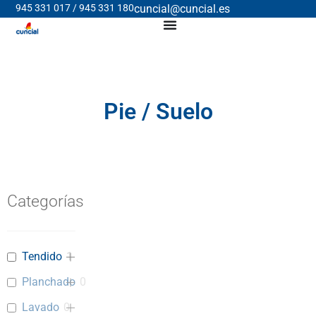
945 331 017 / 945 331 180
cuncial@cuncial.es
Pie / Suelo
Categorías
Tendido
1
Planchado
0
Lavado
0