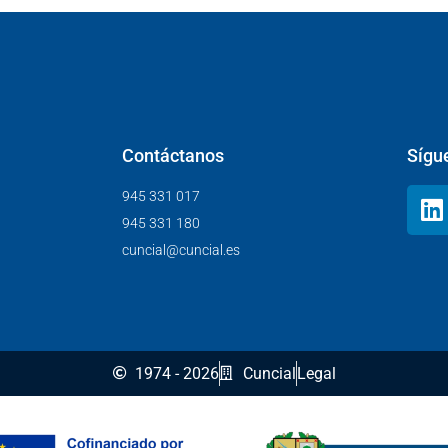
Contáctanos
Sígu
945 331 017
945 331 180
cuncial@cuncial.es
1974 - 2026
Cuncial
Legal