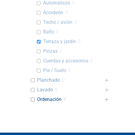
Automáticos
0
Acordeón
0
Techo / avión
0
Baño
0
Terraza y jardín
0
Pinzas
0
Cuerdas y accesorios
0
Pie / Suelo
0
Planchado
0
Lavado
0
Ordenación
7