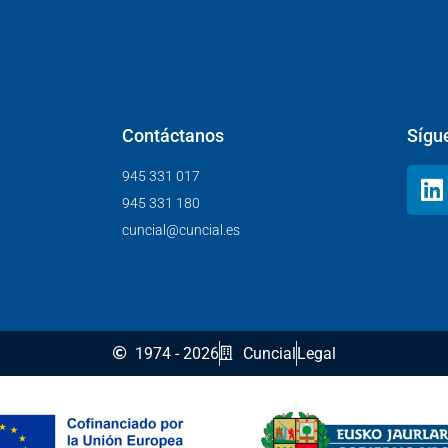
Contáctanos
Sígu
945 331 017
945 331 180
cuncial@cuncial.es
1974 - 2026
Cuncial
Legal