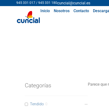
945 331 017 / 945 331 180
cuncial@cuncial.es
Inicio
Nosotros
Contacto
Descarga
Parece que 
Categorías
Tendido
0