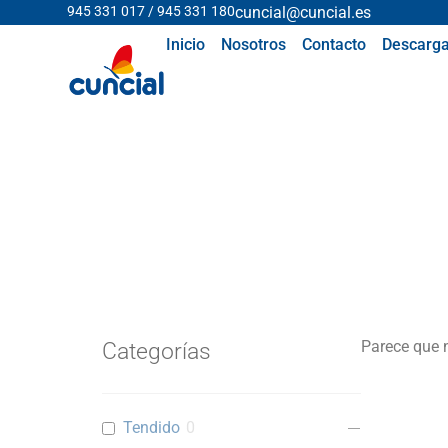
945 331 017 / 945 331 180
cuncial@cuncial.es
Inicio
Nosotros
Contacto
Descarga
Parece que 
Categorías
Tendido
0