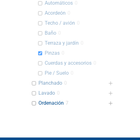
Automáticos
0
Acordeón
0
Techo / avión
0
Baño
0
Terraza y jardín
0
Pinzas
0
Cuerdas y accesorios
0
Pie / Suelo
0
Planchado
0
Lavado
0
Ordenación
7