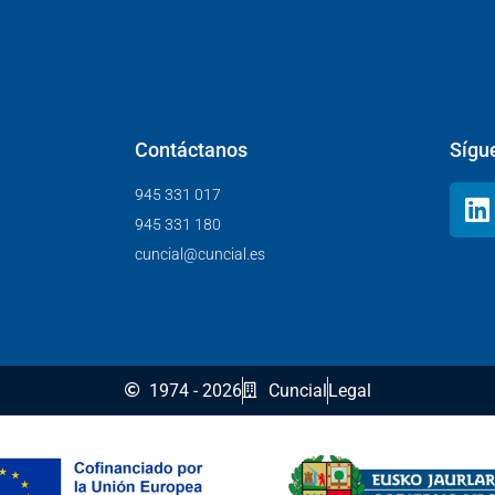
Contáctanos
Sígu
945 331 017
945 331 180
cuncial@cuncial.es
1974 - 2026
Cuncial
Legal