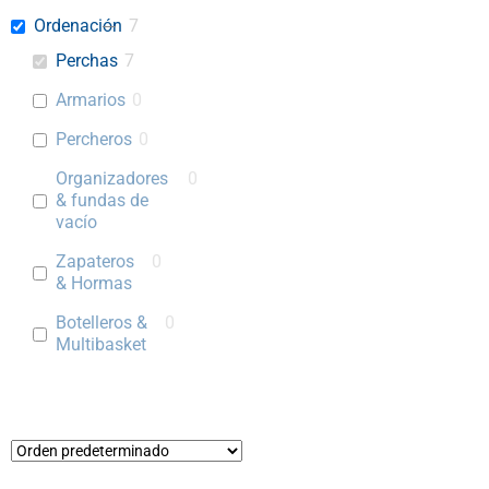
Ordenación
7
Perchas
7
Armarios
0
Percheros
0
Organizadores
0
& fundas de
vacío
Zapateros
0
& Hormas
Botelleros &
0
Multibasket