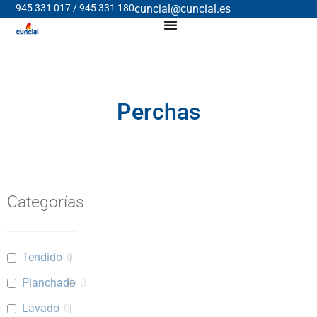
945 331 017 / 945 331 180
cuncial@cuncial.es
Perchas
Categorías
Tendido
0
Planchado
0
Lavado
0