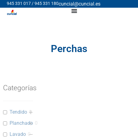
945 331 017 / 945 331 180
cuncial@cuncial.es
Perchas
Categorías
Tendido
0
Planchado
0
Lavado
0