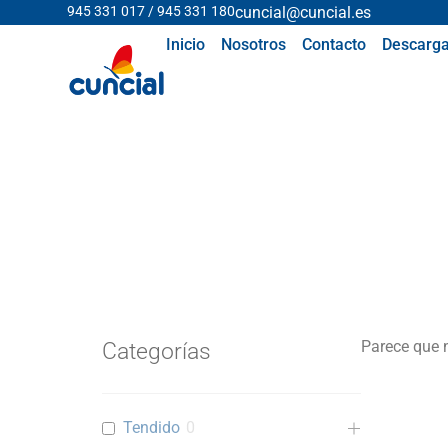
945 331 017 / 945 331 180
cuncial@cuncial.es
Inicio
Nosotros
Contacto
Descarga
Parece que 
Categorías
Tendido
0