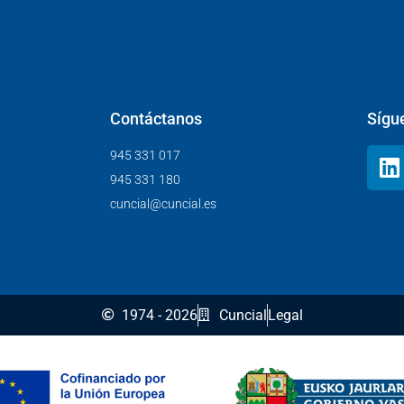
Contáctanos
Sígu
945 331 017
945 331 180
cuncial@cuncial.es
1974 - 2026
Cuncial
Legal