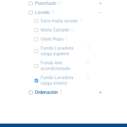
Planchado
0
Lavado
0
Saco malla lavado
0
Malla Calzado
0
Cesto Ropa
0
Funda Lavadora
0
carga superior
Funda Aire
0
acondicionado
Funda Lavadora
0
carga inferior
Ordenación
7