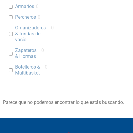
Armarios
0
Percheros
0
Organizadores
0
& fundas de
vacío
Zapateros
0
& Hormas
Botelleros &
0
Multibasket
Parece que no podemos encontrar lo que estás buscando.