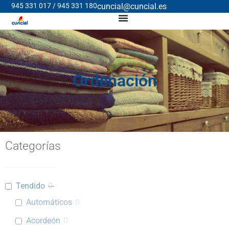
945 331 017 / 945 331 180
cuncial@cuncial.es
Ordenación
Categorías
Tendido
0
Automáticos
0
Acordeón
0