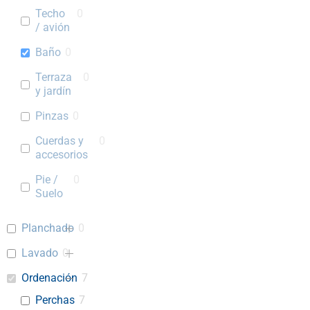
Techo
0
/ avión
Baño
0
Terraza
0
y jardín
Pinzas
0
Cuerdas y
0
accesorios
Pie /
0
Suelo
Planchado
0
Lavado
0
Ordenación
7
Perchas
7