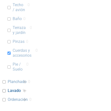
Techo
0
/ avión
Baño
0
Terraza
0
y jardín
Pinzas
0
Cuerdas y
0
accesorios
Pie /
0
Suelo
Planchado
0
Lavado
1
Ordenación
0