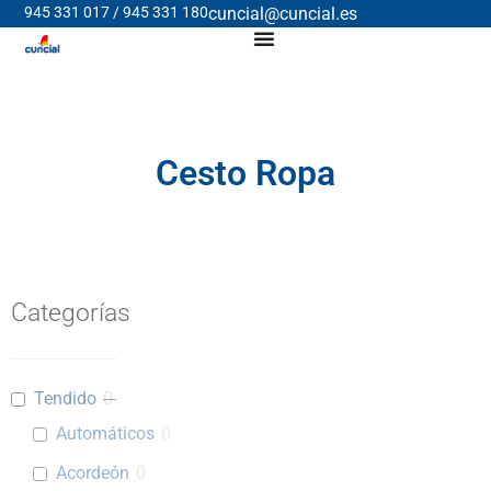
945 331 017 / 945 331 180
cuncial@cuncial.es
Cesto Ropa
Categorías
Tendido
0
Automáticos
0
Acordeón
0