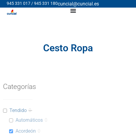
945 331 017 / 945 331 180
cuncial@cuncial.es
Cesto Ropa
Categorías
Tendido
0
Automáticos
0
Acordeón
0