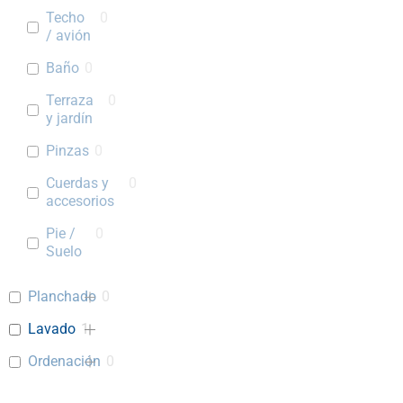
Techo
0
/ avión
Baño
0
Terraza
0
y jardín
Pinzas
0
Cuerdas y
0
accesorios
Pie /
0
Suelo
Planchado
0
Lavado
1
Ordenación
0