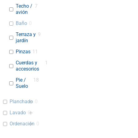
Techo /
7
avión
Baño
0
Terraza y
9
jardín
Pinzas
11
Cuerdas y
1
accesorios
Pie /
18
Suelo
Planchado
0
Lavado
0
Ordenación
0