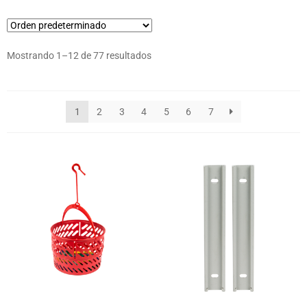
Mostrando 1–12 de 77 resultados
1
2
3
4
5
6
7