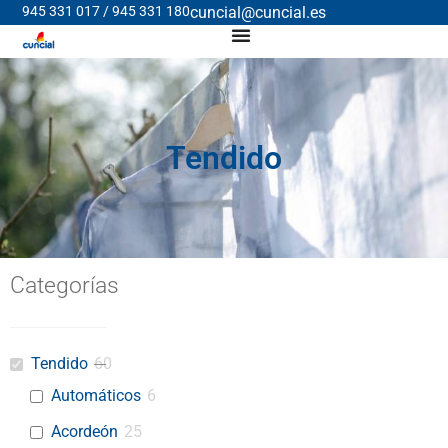
945 331 017 / 945 331 180
cuncial@cuncial.es
Tendido
Categorías
Tendido
60
Automáticos
6
Acordeón
25