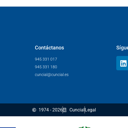
Contáctanos
Sígu
945 331 017
945 331 180
cuncial@cuncial.es
1974 - 2026
Cuncial
Legal