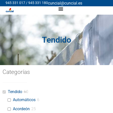
945 331 017 / 945 331 180
cuncial@cuncial.es
Tendido
Categorías
Tendido
60
Automáticos
6
Acordeón
25