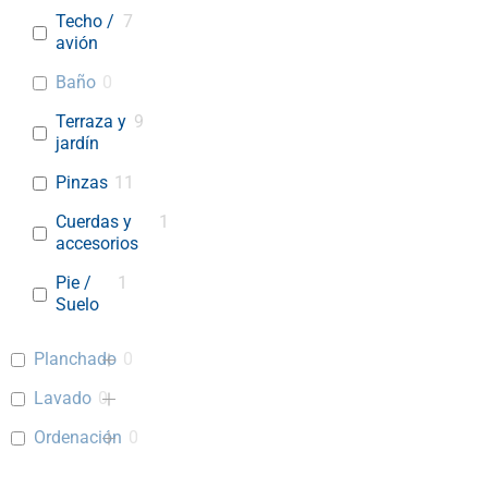
Techo /
7
avión
Baño
0
Terraza y
9
jardín
Pinzas
11
Cuerdas y
1
accesorios
Pie /
1
Suelo
Planchado
0
Lavado
0
Ordenación
0