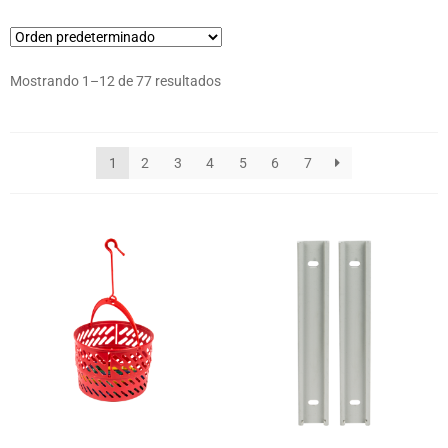
Mostrando 1–12 de 77 resultados
1
2
3
4
5
6
7