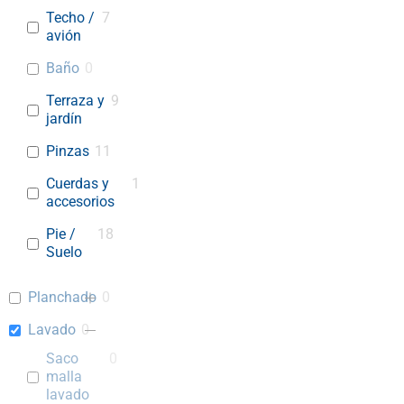
Techo /
7
avión
Baño
0
Terraza y
9
jardín
Pinzas
11
Cuerdas y
1
accesorios
Pie /
18
Suelo
Planchado
0
Lavado
0
Saco
0
malla
lavado