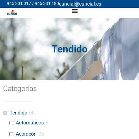
945 331 017 / 945 331 180
cuncial@cuncial.es
Tendido
Categorías
Tendido
60
Automáticos
6
Acordeón
25