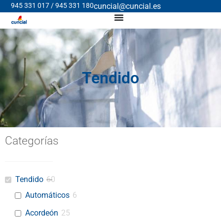
945 331 017 / 945 331 180
cuncial@cuncial.es
Tendido
Categorías
Tendido
60
Automáticos
6
Acordeón
25