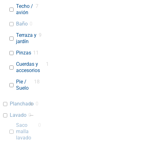
Techo /
7
avión
Baño
0
Terraza y
9
jardín
Pinzas
11
Cuerdas y
1
accesorios
Pie /
18
Suelo
Planchado
0
Lavado
0
Saco
0
malla
lavado